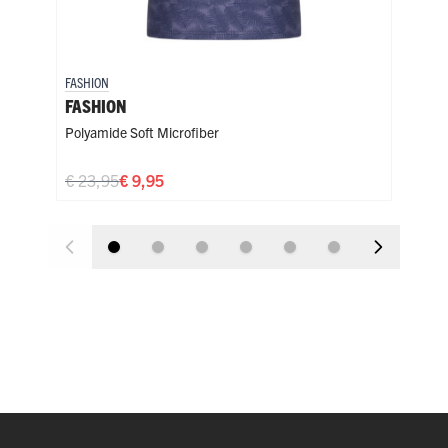
FASHION
FASH
FASHION
FAS
Polyamide Soft Microfiber
Poly
€ 23,95
€ 9,95
€ 2