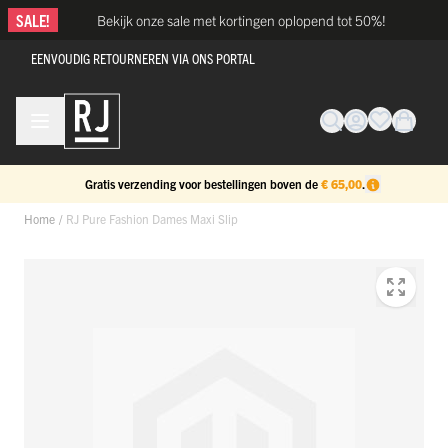
Ga naar de inhoud
SALE!
Bekijk onze sale met kortingen oplopend tot 50%!
EENVOUDIG RETOURNEREN VIA ONS PORTAL
Gratis verzending voor bestellingen boven de
€ 65,00
.
Home
/
RJ Pure Fashion Dames Maxi Slip