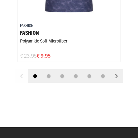
FASHION
FASH
FASHION
FAS
Polyamide Soft Microfiber
Poly
€ 23,95
€ 9,95
€ 2