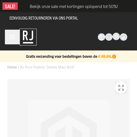
Ga naar de inhoud
SALE!
Bekijk onze sale met kortingen oplopend tot 50%!
EENVOUDIG RETOURNEREN VIA ONS PORTAL
Gratis verzending voor bestellingen boven de
€ 65,00
.
Home
/
RJ Pure Fashion Dames Maxi Brief