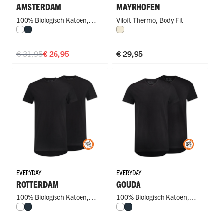
AMSTERDAM
MAYRHOFEN
100% Biologisch Katoen
,
Viloft Thermo
,
Body Fit
Wit
Navy
Wolwit
Regular Fit
€ 31,95
€ 26,95
€ 29,95
EVERYDAY
EVERYDAY
ROTTERDAM
GOUDA
100% Biologisch Katoen
,
100% Biologisch Katoen
,
Wit
Navy
Wit
Navy
Regular Fit
,
Regular Fit
Regular Fit
,
Regular Fit