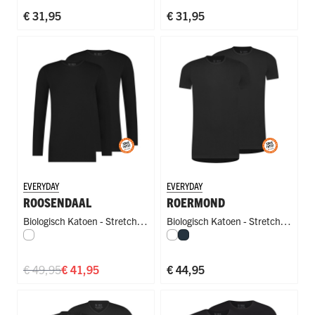
€ 31,95
€ 31,95
EVERYDAY
EVERYDAY
ROOSENDAAL
ROERMOND
Biologisch Katoen - Stretch
,
Biologisch Katoen - Stretch
,
Wit
Wit
Navy
Body Fit
,
Body Fit
Body Fit
,
Body Fit
€ 49,95
€ 41,95
€ 44,95