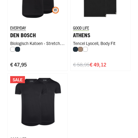
EVERYDAY
GOOD LIFE
DEN BOSCH
ATHENS
Biologisch Katoen - Stretch
,
Tencel Lyocell
,
Body Fit
Wit
Navy
Navy
Natural
Wit
Body Fit
,
Body Fit
€ 47,95
€ 58,95
€ 49,12
SALE