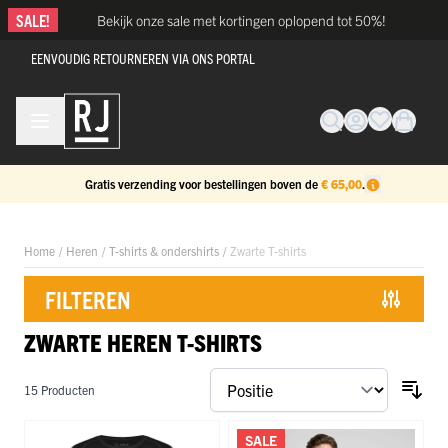
Ga naar de inhoud
SALE!
Bekijk onze sale met kortingen oplopend tot 50%!
EENVOUDIG RETOURNEREN VIA ONS PORTAL
Gratis verzending voor bestellingen boven de
€ 65,00
.
Home
/
Heren
/
T-shirts & ondershirts
/
Zwarte T-shirts
FILTEREN
ZWARTE HEREN T-SHIRTS
Doorgaan naar productlijst
15
Producten
SALE