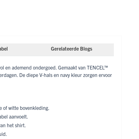
abel
Gerelateerde Blogs
tijlvol en ademend ondergoed. Gemaakt van TENCEL™
merdagen. De diepe V‑hals en navy kleur zorgen ervoor
e of witte bovenkleding.
abel aanvoelt.
an het shirt.
uid.