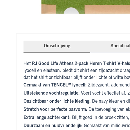
Omschrijving
Specifica
Het
RJ Good Life Athens 2‑pack Heren T‑shirt V‑hals
lyocell en elastaan, biedt dit shirt een zijdezacht d
dat het shirt onzichtbaar blijft onder lichte of witte b
Gemaakt van TENCEL™ lyocell:
Zijdezacht, ademend 
Uitstekende vochtregulatie:
Voert vocht effectief af, z
Onzichtbaar onder lichte kleding:
De navy kleur en die
Stretch voor perfecte pasvorm:
De toevoeging van ela
Extra lange achterkant:
Blijft goed in de broek zitten
Duurzaam en huidvriendelijk:
Gemaakt van milieuvrie