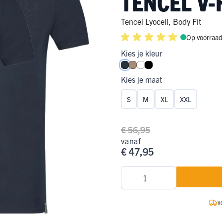
TENCEL V-
ge Pijp
ops & Shirts
ondergoed
hirts
Tencel Lyocell
,
Body Fit
Op voorraa
Ondergoed
ops
Shirts
Kies je kleur
dergoed
Navy
Natural
Wit
Zwart
T-shirt
Kies je maat
hirt
S
M
XL
XXL
€ 56,95
vanaf
€ 47,95
Aantal
V