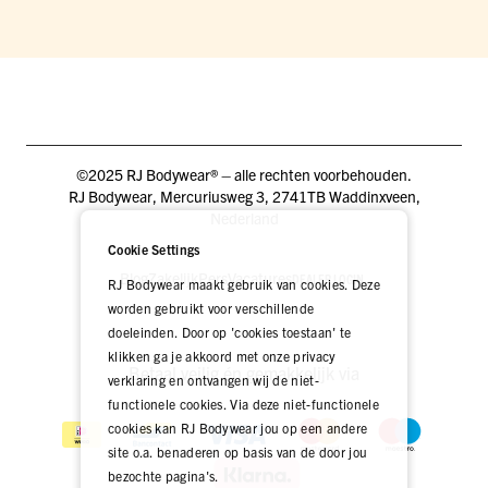
©2025 RJ Bodywear® – alle rechten voorbehouden.
RJ Bodywear, Mercuriusweg 3, 2741TB Waddinxveen,
Nederland
Cookie Settings
Blog
Zakelijk
Pers
Vacatures
DEALER LOGIN
RJ Bodywear maakt gebruik van cookies. Deze
worden gebruikt voor verschillende
doeleinden. Door op 'cookies toestaan' te
klikken ga je akkoord met onze privacy
Betaal veilig én gemakkelijk via
verklaring en ontvangen wij de niet-
functionele cookies. Via deze niet-functionele
cookies kan RJ Bodywear jou op een andere
site o.a. benaderen op basis van de door jou
bezochte pagina's.