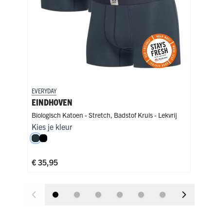
EVERYDAY
EVER
EINDHOVEN
EI
Biologisch Katoen - Stretch
,
Badstof Kruis - Lekvrij
Biol
Kies je kleur
Kies
Navy
Zwart
Zw
€ 35,95
€ 3