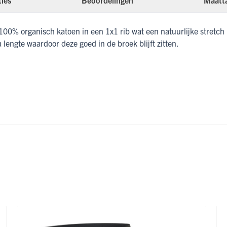
ties
Beoordelingen
Maatt
100% organisch katoen in een 1x1 rib wat een natuurlijke stretch 
a lengte waardoor deze goed in de broek blijft zitten.
ijk met de tabtoets. U kunt de carrousel overslaan of direct naar