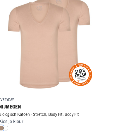
EVERYDAY
EVERYDAY
NIJMEGEN
NIJMEG
Biologisch Katoen - Stretch
,
Body Fit
,
Body Fit
Biologisc
Kies je kleur
Kies je k
Natural
Wit
Wit
Natu