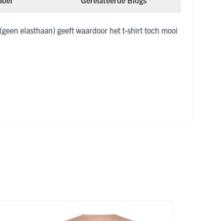
abel
Gerelateerde Blogs
(geen elasthaan) geeft waardoor het t-shirt toch mooi
 de carrouselnavigatie gaan met de overslaan links.