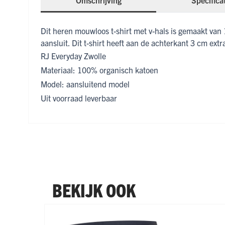
Omschrijving
Specifica
Dit heren mouwloos t-shirt met v-hals is gemaakt van 
aansluit. Dit t-shirt heeft aan de achterkant 3 cm extr
RJ Everyday Zwolle
Materiaal: 100% organisch katoen
Model: aansluitend model
Uit voorraad leverbaar
BEKIJK OOK
Navigeren door de elementen van de carrousel is mogel
Druk om carrousel over te slaan
Druk op om naar carrouselnavigatie te gaan