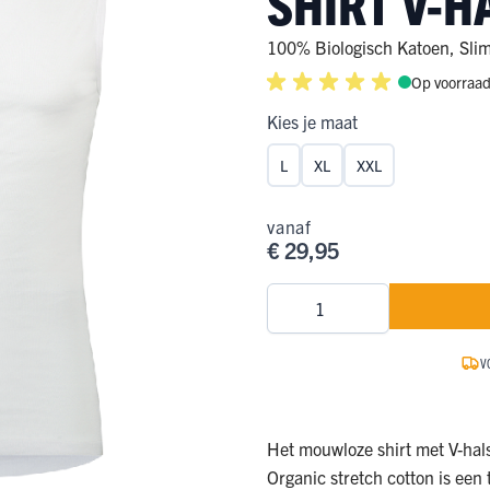
SHIRT V-H
ge Pijp
ops & Shirts
ondergoed
hirts
100% Biologisch Katoen
,
Slim
Op voorraa
Ondergoed
ops
Shirts
Kies je maat
dergoed
L
XL
XXL
T-shirt
hirt
vanaf
€ 29,95
Aantal
V
Het mouwloze shirt met V-hal
Organic stretch cotton is een 