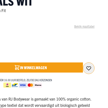
ALS WIT
BEKIJK ONZE SALE
SALE!
SALE!
MET KORTINGEN OPLOPEND TOT 50%!
 Fit
NAAR DE SALE
BEKIJK ONZE SALE
d
BEKIJK ONZE SALE
MET KORTINGEN OPLOPEND TOT 50%!
MET KORTINGEN OPLOPEND TOT 50%!
Bekijk maattabel
NAAR DE SALE
NAAR DE SALE
IN WINKELWAGEN
ÓÓR 16.00 UUR BESTELD, ZELFDE DAG VERZONDEN
s van RJ Bodywear is gemaakt van 100% organic cotton.
type textiel dat wordt vervaardigd uit biologisch geteeld