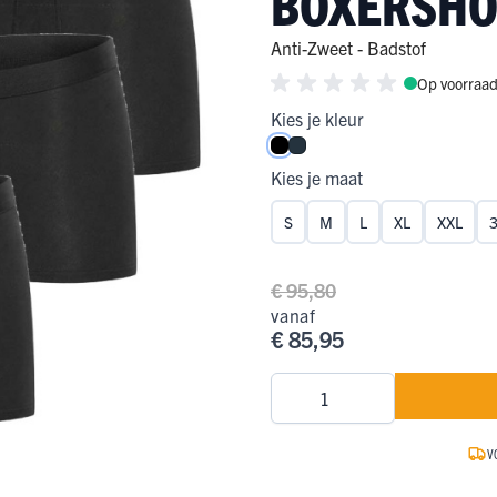
BOXERSHO
ge Pijp
ops & Shirts
ondergoed
hirts
Anti-Zweet - Badstof
Op voorraa
Ondergoed
ops
Shirts
Kies je kleur
dergoed
Zwart
Navy
T-shirt
Kies je maat
hirt
S
M
L
XL
XXL
€ 95,80
vanaf
€ 85,95
Aantal
V