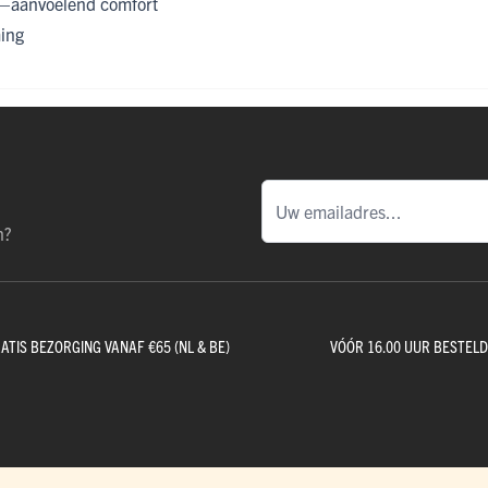
ak–aanvoelend comfort
ing
n?
ATIS BEZORGING VANAF €65 (NL & BE)
VÓÓR 16.00 UUR BESTEL