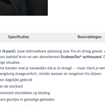
Specificaties
Beoordelingen
 (4‑pack)
: jouw betrouwbare oplossing voor fris en droog gevoel, z
 van badstof kruis en een absorberend
ScabeauTex® achterpand
. 
ige situaties.
he banden voel je nauwelijks dat je ze draagt — maar merk je wel d
angdurig draagcomfort, minder wassen en zorgeloos fris blijven.
oor dagelijks gebruik
aan de voorkant
voorkomt doorlekken op kleding
re geurtjes in gevoelige gebieden