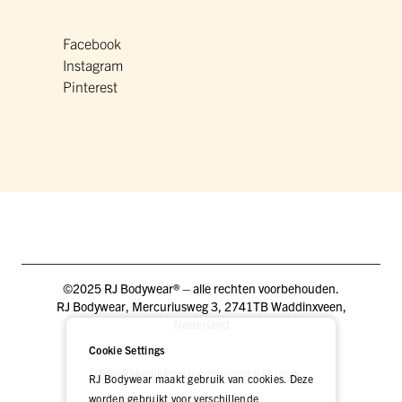
Facebook
Instagram
Pinterest
©2025 RJ Bodywear® – alle rechten voorbehouden.
RJ Bodywear, Mercuriusweg 3, 2741TB Waddinxveen,
Nederland
Cookie Settings
Blog
Zakelijk
Pers
Vacatures
DEALER LOGIN
RJ Bodywear maakt gebruik van cookies. Deze
worden gebruikt voor verschillende