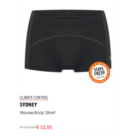
CLIMATE CONTROL
CLIM
SYDNEY
ADE
Viscose/acryl
,
Short
Visc
€ 15,50
€ 12,91
€ 1