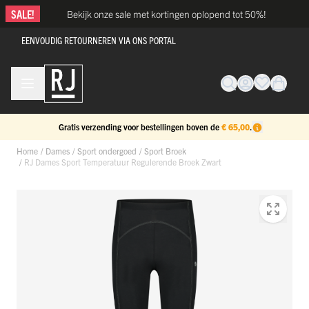
Ga naar de inhoud
SALE!
Bekijk onze sale met kortingen oplopend tot 50%!
EENVOUDIG RETOURNEREN VIA ONS PORTAL
Gratis verzending voor bestellingen boven de
€ 65,00
.
Home
/
Dames
/
Sport ondergoed
/
Sport Broek
/
RJ Dames Sport Temperatuur Regulerende Broek Zwart