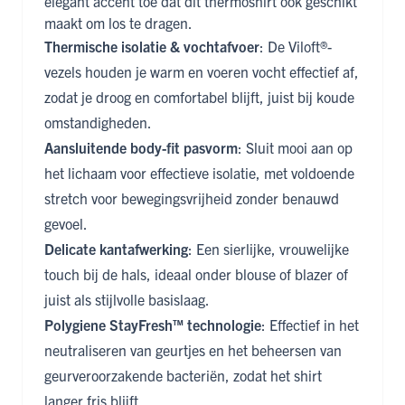
elegant accent toe dat dit thermoshirt ook geschikt
maakt om los te dragen.
Thermische isolatie & vochtafvoer
: De Viloft®-
vezels houden je warm en voeren vocht effectief af,
zodat je droog en comfortabel blijft, juist bij koude
omstandigheden.
Aansluitende body-fit pasvorm
: Sluit mooi aan op
het lichaam voor effectieve isolatie, met voldoende
stretch voor bewegingsvrijheid zonder benauwd
gevoel.
Delicate kantafwerking
: Een sierlijke, vrouwelijke
touch bij de hals, ideaal onder blouse of blazer of
juist als stijlvolle basislaag.
Polygiene StayFresh™ technologie
: Effectief in het
neutraliseren van geurtjes en het beheersen van
geurveroorzakende bacteriën, zodat het shirt
langer fris blijft.