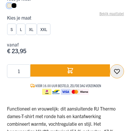
Wolwit
Zwart
Bekijk maattabel
Kies je maat
S
L
XL
XXL
vanaf
€ 23,95
Aantal
VÓÓR 16.00 UUR BESTELD, ZELFDE DAG VERZONDEN
Functioneel en vrouwelijk: dit aansluitende RJ Thermo
dames-T-shirt met ronde hals en kantafwerking
combineert warmte, vochtregulatie en stijl. Het