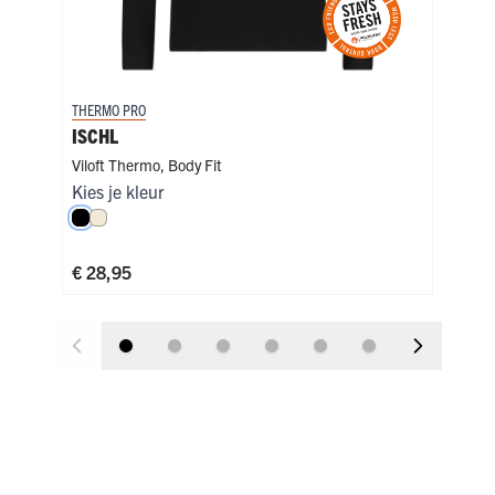
THERMO PRO
THER
ISCHL
LE
Viloft Thermo
,
Body Fit
Vilo
Kies je kleur
Kies
Zwart
Wolwit
Zw
€ 28,95
€ 2