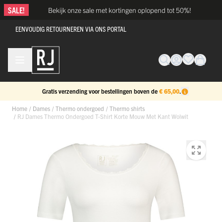
Ga naar de inhoud
SALE!
Bekijk onze sale met kortingen oplopend tot 50%!
EENVOUDIG RETOURNEREN VIA ONS PORTAL
Gratis verzending voor bestellingen boven de
€ 65,00
.
Home
/
Dames
/
Thermo ondergoed
/
Thermo shirts
/
RJ Dames Thermo Ondergoed T-Shirt Korte Mouw Met Kant Wolwit