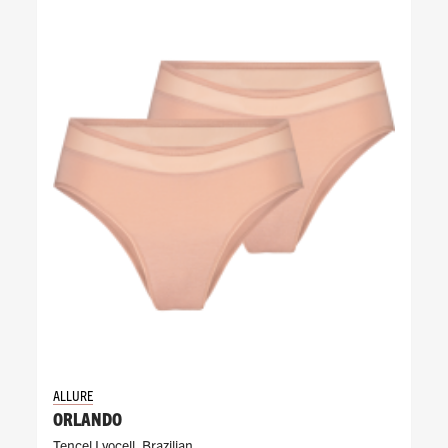
ALLURE
ORLANDO
Tencel Lyocell
,
Brazilian