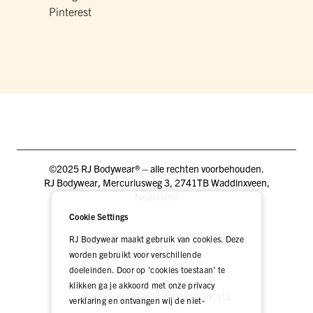
Pinterest
©2025 RJ Bodywear® – alle rechten voorbehouden.
RJ Bodywear, Mercuriusweg 3, 2741TB Waddinxveen,
Nederland
Cookie Settings
Blog
Zakelijk
Pers
Vacatures
DEALER LOGIN
RJ Bodywear maakt gebruik van cookies. Deze
worden gebruikt voor verschillende
doeleinden. Door op 'cookies toestaan' te
klikken ga je akkoord met onze privacy
Betaal veilig én gemakkelijk via
verklaring en ontvangen wij de niet-