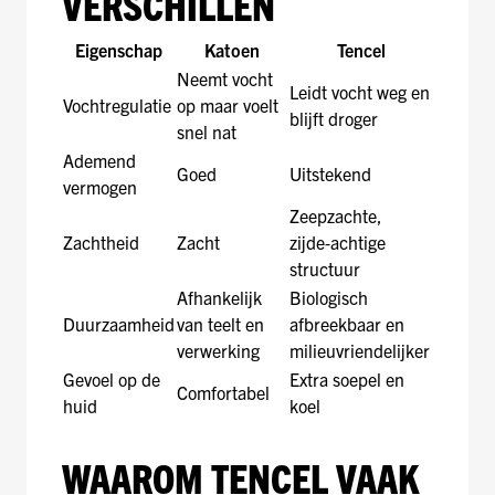
VERSCHILLEN
Eigenschap
Katoen
Tencel
Neemt vocht
Leidt vocht weg en
Vochtregulatie
op maar voelt
blijft droger
snel nat
Ademend
Goed
Uitstekend
vermogen
Zeepzachte,
Zachtheid
Zacht
zijde‑achtige
structuur
Afhankelijk
Biologisch
Duurzaamheid
van teelt en
afbreekbaar en
verwerking
milieuvriendelijker
Gevoel op de
Extra soepel en
Comfortabel
huid
koel
WAAROM TENCEL VAAK