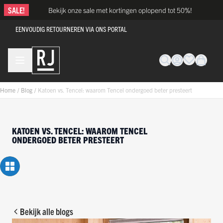
Ga naar de inhoud
SALE!
Bekijk onze sale met kortingen oplopend tot 50%!
EENVOUDIG RETOURNEREN VIA ONS PORTAL
Home
/
Blog
/
Katoen vs. Tencel: waarom Tencel ondergoed beter presteert
KATOEN VS. TENCEL: WAAROM TENCEL
ONDERGOED BETER PRESTEERT
Bekijk alle blogs