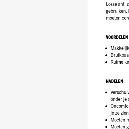
Losse anti 
gebruiken. 
moeten cor
VOORDELEN
Makkelijk
Bruikbaar
Ruime keu
NADELEN
Verschuiv
onder je 
Oncomfort
je ze zien
Moeten m
Moeten ge