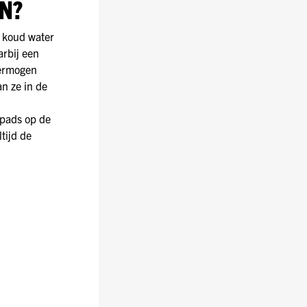
N?
t koud water
arbij een
vermogen
an ze in de
lpads op de
tijd de