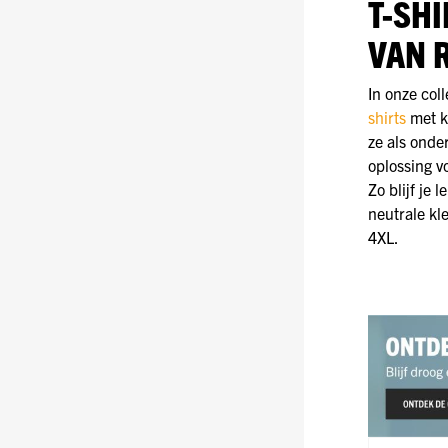
T-SH
VAN 
In onze col
shirts
met k
ze als onde
oplossing v
Zo blijf je 
neutrale kl
4XL.