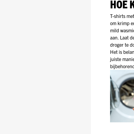
HOE 
T-shirts me
om krimp en
mild wasmid
aan. Laat d
droger te d
Het is bela
juiste mani
bijbehorend