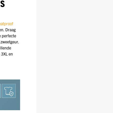
DS
atproof
en. Draag
e perfecte
 zweetgeur.
illende
, 3XL en