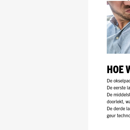
HOE 
De okselpad
De eerste l
De middelst
doorlekt, w
De derde la
geur techn