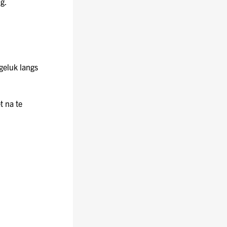
ng.
geluk langs
t na te