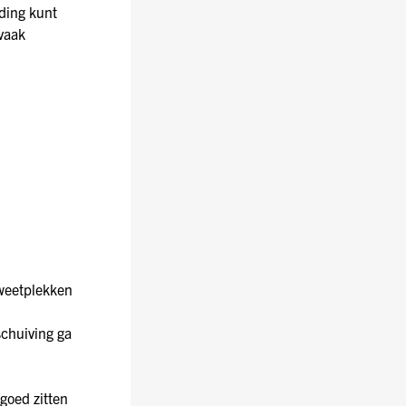
eding kunt
vaak
 zweetplekken
schuiving ga
 goed zitten