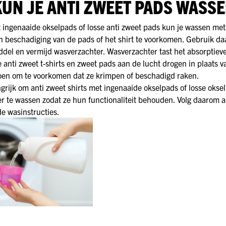
KUN JE ANTI ZWEET PADS WASSE
t ingenaaide okselpads of losse anti zweet pads kun je wassen me
 beschadiging van de pads of het shirt te voorkomen. Gebruik da
del en vermijd wasverzachter. Wasverzachter tast het absorptie
e anti zweet t-shirts en zweet pads aan de lucht drogen in plaats v
oen om te voorkomen dat ze krimpen of beschadigd raken.
ngrijk om anti zweet shirts met ingenaaide okselpads of losse okse
er te wassen zodat ze hun functionaliteit behouden. Volg daarom al
e wasinstructies.