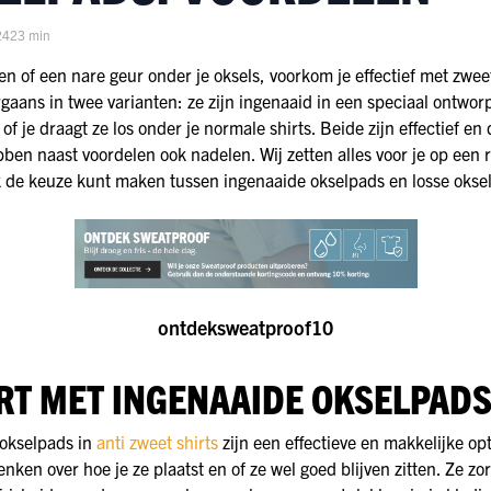
24
23 min
n of een nare geur onder je oksels, voorkom je effectief met zwee
aans in twee varianten: ze zijn ingenaaid in een speciaal ontwor
 of je draagt ze los onder je normale shirts. Beide zijn effectief en 
ben naast voordelen ook nadelen. Wij zetten alles voor je op een ri
jk de keuze kunt maken tussen ingenaaide okselpads en losse okse
ontdeksweatproof10
IRT MET INGENAAIDE OKSELPAD
 okselpads in
anti zweet shirts
zijn een effectieve en makkelijke opt
enken over hoe je ze plaatst en of ze wel goed blijven zitten. Ze zo