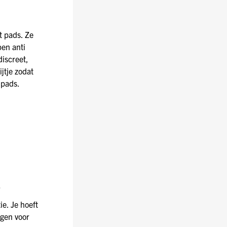
t pads. Ze
pen anti
discreet,
jtje zodat
lpads.
S
ie. Je hoeft
rgen voor