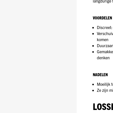
langdurige 
VOORDELEN
Discreet: 
Verschuiv
komen
Duurzaam:
Gemakkeli
denken
NADELEN
Moeilijk 
Ze zijn m
LOSS