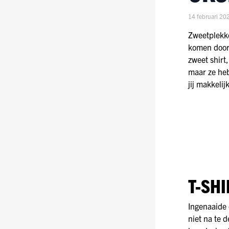
14 februari 20
Zweetplekke
komen doorg
zweet shirt,
maar ze heb
jij makkeli
T-SH
Ingenaaide
niet na te d