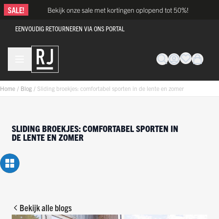
Ga naar de inhoud
SALE!
Bekijk onze sale met kortingen oplopend tot 50%!
EENVOUDIG RETOURNEREN VIA ONS PORTAL
Home
/
Blog
/
Sliding broekjes: comfortabel sporten in de lente en zomer
SLIDING BROEKJES: COMFORTABEL SPORTEN IN
DE LENTE EN ZOMER
Bekijk alle blogs