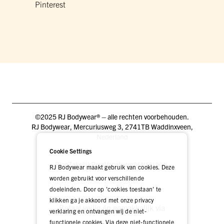
Pinterest
©2025 RJ Bodywear® – alle rechten voorbehouden.
RJ Bodywear, Mercuriusweg 3, 2741TB Waddinxveen,
Nederland
Cookie Settings
Blog
Zakelijk
Pers
Vacatures
DEALER LOGIN
RJ Bodywear maakt gebruik van cookies. Deze
worden gebruikt voor verschillende
doeleinden. Door op 'cookies toestaan' te
klikken ga je akkoord met onze privacy
Betaal veilig én gemakkelijk via
verklaring en ontvangen wij de niet-
functionele cookies. Via deze niet-functionele