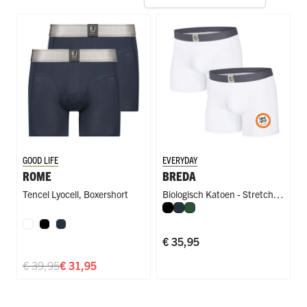
GOOD LIFE
EVERYDAY
ROME
BREDA
Tencel Lyocell
,
Boxershort
Biologisch Katoen - Stretch
,
Zwart
Navy
Donkergroen
Boxershort
€ 35,95
€ 39,95
€ 31,95