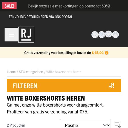
Ga naar de inhoud
SALE!
Bekijk onze sale met kortingen oplopend tot 50%!
EENVOUDIG RETOURNEREN VIA ONS PORTAL
Gratis verzending voor bestellingen boven de
€ 65,00
.
Home
/
SEO categorieen
/
Witte boxershorts heren
FILTEREN
WITTE BOXERSHORTS HEREN
Doorgaan naar productlijst
Ga met onze witte boxershorts voor draagcomfort.
Profiteer van gratis verzending vanaf €75.
2
Producten