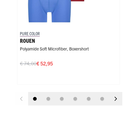
PURE COLOR
PURE
ROUEN
LY
Polyamide Soft Microfiber
,
Boxershort
Soft
Bl
€ 74,00
€ 52,95
€ 1