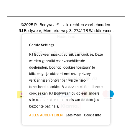
©2025 RJ Bodywear® – alle rechten voorbehouden.
RJ Bodywear, Mercuriusweg 3, 2741TB Waddinxveen,
Nederland
Cookie Settings
Blog
Zakelijk
Pers
Vacatures
DEALER LOGIN
RJ Bodywear maakt gebruik van cookies. Deze
worden gebruikt voor verschillende
doeleinden. Door op 'cookies toestaan' te
klikken ga je akkoord met onze privacy
Betaal veilig én gemakkelijk via
verklaring en ontvangen wij de niet-
functionele cookies. Via deze niet-functionele
cookies kan RJ Bodywear jou op een andere
site o.a. benaderen op basis van de door jou
bezochte pagina's.
ALLES ACCEPTEREN
Lees meer
Cookie info