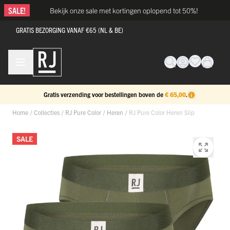
Ga naar de inhoud
SALE!
Bekijk onze sale met kortingen oplopend tot 50%!
GRATIS BEZORGING VANAF €65 (NL & BE)
Gratis verzending voor bestellingen boven de
€ 65,00
.
Home
/
Collecties
/
RJ Pure Color
/
Heren
/
RJ Pure Color Heren Slip
SALE