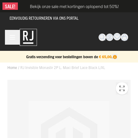
Ga naar de inhoud
SALE!
Bekijk onze sale met kortingen oplopend tot 50%!
EENVOUDIG RETOURNEREN VIA ONS PORTAL
Gratis verzending voor bestellingen boven de
€ 65,00
.
Home
/
RJ Invisible Monastir 2P L. Maxi Brief Lace Black L/XL