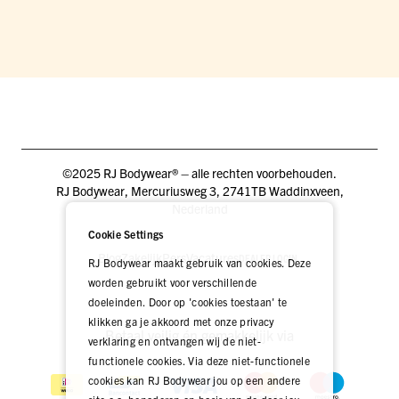
©2025 RJ Bodywear® – alle rechten voorbehouden.
RJ Bodywear, Mercuriusweg 3, 2741TB Waddinxveen,
Nederland
Cookie Settings
Blog
Zakelijk
Pers
Vacatures
DEALER LOGIN
RJ Bodywear maakt gebruik van cookies. Deze
worden gebruikt voor verschillende
doeleinden. Door op 'cookies toestaan' te
klikken ga je akkoord met onze privacy
Betaal veilig én gemakkelijk via
verklaring en ontvangen wij de niet-
functionele cookies. Via deze niet-functionele
cookies kan RJ Bodywear jou op een andere