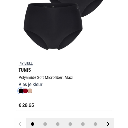
INVISIBLE
INVI
TUNIS
SFA
Polyamide Soft Microfiber
,
Maxi
Poly
Kies je kleur
Kies
Zwart
Donkerrood
Caffè Latte
Zw
€ 28,95
€ 3