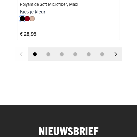
Polyamide Soft Microfiber
,
Maxi
Poly
Kies je kleur
Kies
Zwart
Donkerrood
Caffè Latte
Zw
€ 28,95
€ 3
NIEUWSBRIEF