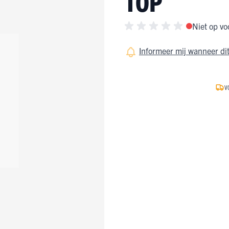
TOP
ge Pijp
ops & Shirts
ondergoed
hirts
Niet op vo
Ondergoed
ops
Shirts
Informeer mij wanneer dit
dergoed
T-shirt
V
hirt