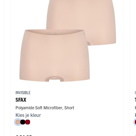
INVISIBLE
SFAX
Polyamide Soft Microfiber
,
Short
Kies je kleur
Caffè Latte
Zwart
Donkerrood