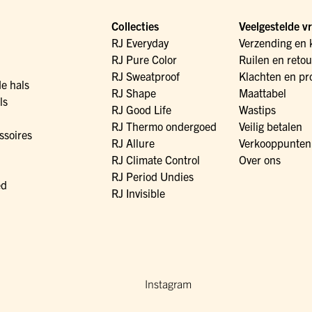
Collecties
Veelgestelde v
RJ Everyday
Verzending en 
RJ Pure Color
Ruilen en reto
RJ Sweatproof
Klachten en pr
de hals
RJ Shape
Maattabel
ls
RJ Good Life
Wastips
RJ Thermo ondergoed
Veilig betalen
ssoires
RJ Allure
Verkooppunten
RJ Climate Control
Over ons
RJ Period Undies
ed
RJ Invisible
Instagram