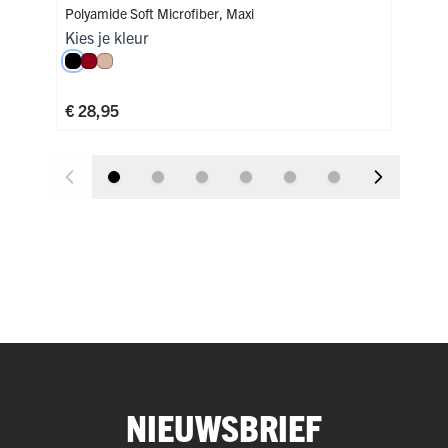
Polyamide Soft Microfiber
,
Maxi
Poly
Kies je kleur
Kies
Zwart
Donkerrood
Caffè Latte
Zw
€ 28,95
€ 3
NIEUWSBRIEF