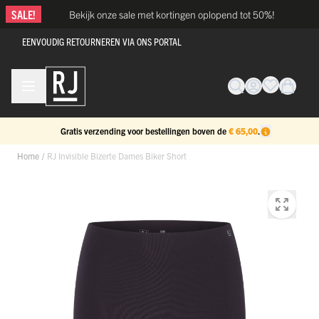
Ga naar de inhoud
SALE!
Bekijk onze sale met kortingen oplopend tot 50%!
EENVOUDIG RETOURNEREN VIA ONS PORTAL
Gratis verzending voor bestellingen boven de
€ 65,00
.
Home
/
RJ Invisible Bizerte Dames Biker Short