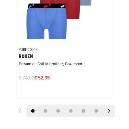
PURE COLOR
PURE
ROUEN
LY
Polyamide Soft Microfiber
,
Boxershort
Soft
Kies
€ 74,00
€ 52,95
Zw
€ 1