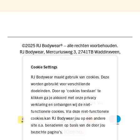
©2025 RJ Bodywear® – alle rechten voorbehouden.
RJ Bodywear, Mercuriusweg 3, 2741TB Waddinxveen,
Nederland
Cookie Settings
Blog
Zakelijk
Pers
Vacatures
DEALER LOGIN
RJ Bodywear maakt gebruik van cookies. Deze
worden gebruikt voor verschillende
doeleinden. Door op 'cookies toestaan' te
klikken ga je akkoord met onze privacy
Betaal veilig én gemakkelijk via
verklaring en ontvangen wij de niet-
functionele cookies. Via deze niet-functionele
cookies kan RJ Bodywear jou op een andere
site o.a. benaderen op basis van de door jou
bezochte pagina's.