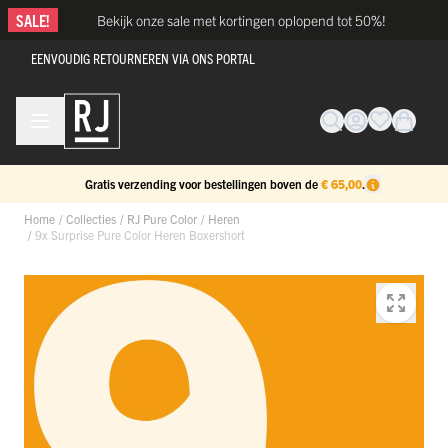
Ga naar de inhoud
SALE!
Bekijk onze sale met kortingen oplopend tot 50%!
EENVOUDIG RETOURNEREN VIA ONS PORTAL
Gratis verzending voor bestellingen boven de
€ 65,00
.
Home
/
Collecties
/
RJ Pure Color
/
Heren
/
9x Surprise Pure Color Heren Boxershort