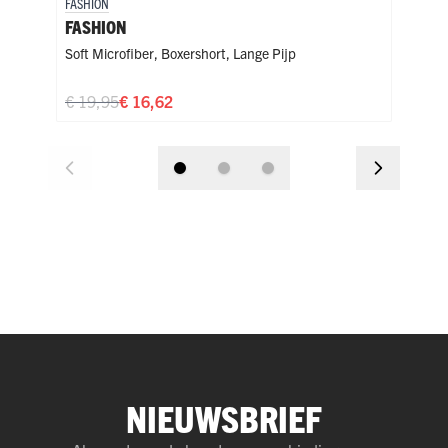
FASHION
FASH
FASHION
FAS
Soft Microfiber
,
Boxershort
,
Lange Pijp
Soft
€ 19,95
€ 16,62
€ 1
NIEUWSBRIEF