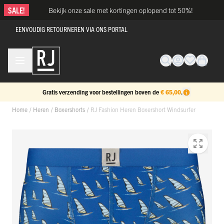
Ga naar de inhoud
SALE!
Bekijk onze sale met kortingen oplopend tot 50%!
EENVOUDIG RETOURNEREN VIA ONS PORTAL
Gratis verzending voor bestellingen boven de
€ 65,00
.
Home
/
Heren
/
Boxershorts
/
RJ Fashion Heren Boxershort Windsurfer