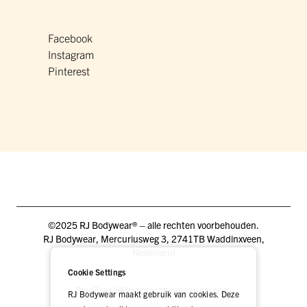
Facebook
Instagram
Pinterest
©2025 RJ Bodywear® – alle rechten voorbehouden.
RJ Bodywear, Mercuriusweg 3, 2741TB Waddinxveen,
Nederland
Cookie Settings
Blog
Zakelijk
Pers
Vacatures
DEALER LOGIN
RJ Bodywear maakt gebruik van cookies. Deze