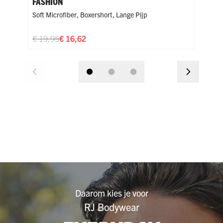
FASHION
FAS
Soft Microfiber
,
Boxershort
,
Lange Pijp
Soft
€ 19,95
€ 16,62
€ 1
Daarom kies je voor
RJ Bodywear