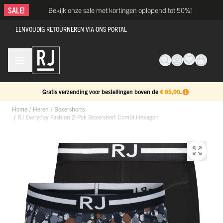
Ga naar de inhoud
SALE!
Bekijk onze sale met kortingen oplopend tot 50%!
EENVOUDIG RETOURNEREN VIA ONS PORTAL
Gratis verzending voor bestellingen boven de
€ 65,00
.
Home
/
Heren
/
Boxershorts
/
RJ Everyday Fashion 2-Pck Boxershort Combi Hexagon