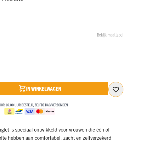
BEKIJK ONZE SALE
SALE!
SALE!
d
MET KORTINGEN OPLOPEND TOT 50%!
NAAR DE SALE
BEKIJK ONZE SALE
BEKIJK ONZE SALE
MET KORTINGEN OPLOPEND TOT 50%!
MET KORTINGEN OPLOPEND TOT 50%!
Bekijk maattabel
NAAR DE SALE
NAAR DE SALE
IN WINKELWAGEN
ÓÓR 16.00 UUR BESTELD, ZELFDE DAG VERZONDEN
let is speciaal ontwikkeld voor vrouwen die één of
fte hebben aan comfortabel, zacht en zelfverzekerd