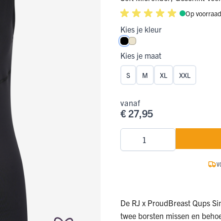
Op voorraa
ge Pijp
ops & Shirts
ondergoed
hirts
Kies je kleur
Ondergoed
ops
Shirts
Zwart
Ivoor
Kies je maat
dergoed
S
M
XL
XXL
T-shirt
hirt
vanaf
€ 27,95
Aantal
V
De RJ x ProudBreast Qups Sing
twee borsten missen en behoe