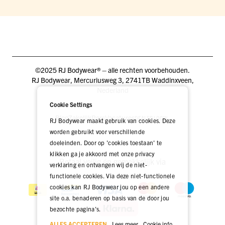
©2025 RJ Bodywear® – alle rechten voorbehouden.
RJ Bodywear, Mercuriusweg 3, 2741TB Waddinxveen,
Nederland
Cookie Settings
Blog
Zakelijk
Pers
Vacatures
DEALER LOGIN
RJ Bodywear maakt gebruik van cookies. Deze
worden gebruikt voor verschillende
doeleinden. Door op 'cookies toestaan' te
klikken ga je akkoord met onze privacy
Betaal veilig én gemakkelijk via
verklaring en ontvangen wij de niet-
functionele cookies. Via deze niet-functionele
cookies kan RJ Bodywear jou op een andere
site o.a. benaderen op basis van de door jou
bezochte pagina's.
ALLES ACCEPTEREN
Lees meer
Cookie info