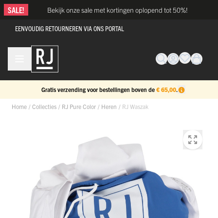
Ga naar de inhoud
SALE!
Bekijk onze sale met kortingen oplopend tot 50%!
EENVOUDIG RETOURNEREN VIA ONS PORTAL
Gratis verzending voor bestellingen boven de
€ 65,00
.
Home
/
Collecties
/
RJ Pure Color
/
Heren
/
RJ Waszak