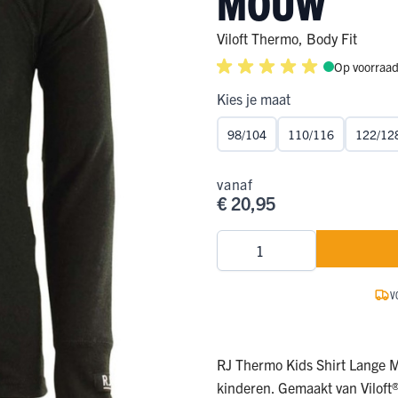
MOUW
ge Pijp
ops & Shirts
ondergoed
hirts
Viloft Thermo
,
Body Fit
Op voorraa
Ondergoed
ops
Shirts
Kies je maat
dergoed
98/104
110/116
122/12
T-shirt
hirt
vanaf
€ 20,95
Aantal
V
RJ Thermo Kids Shirt Lange 
kinderen. Gemaakt van Viloft®