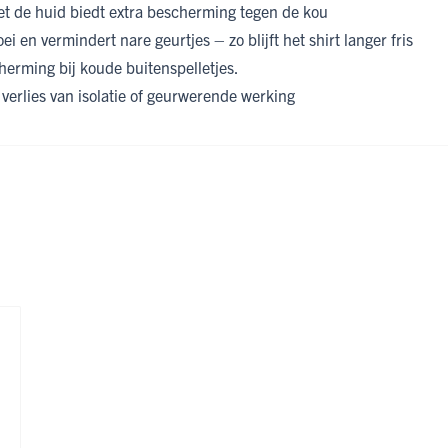
et de huid biedt extra bescherming tegen de kou
i en vermindert nare geurtjes – zo blijft het shirt langer fris
erming bij koude buitenspelletjes.
erlies van isolatie of geurwerende werking
ijk met de tabtoets. U kunt de carrousel overslaan of direct naar