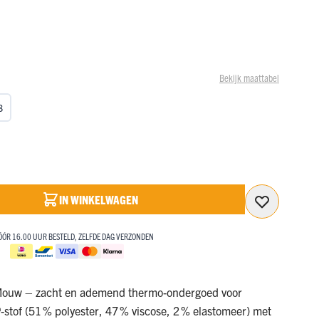
BEKIJK ONZE SALE
SALE!
SALE!
MET KORTINGEN OPLOPEND TOT 50%!
NAAR DE SALE
BEKIJK ONZE SALE
d
BEKIJK ONZE SALE
MET KORTINGEN OPLOPEND TOT 50%!
MET KORTINGEN OPLOPEND TOT 50%!
Bekijk maattabel
NAAR DE SALE
NAAR DE SALE
8
IN WINKELWAGEN
ÓÓR 16.00 UUR BESTELD, ZELFDE DAG VERZONDEN
Mouw – zacht en ademend thermo-ondergoed voor
-stof (51 % polyester, 47 % viscose, 2 % elastomeer) met