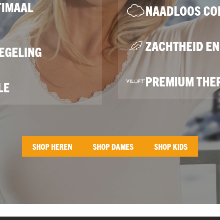
TIMAAL
NAADLOOS CO
ZACHTHEID E
EGELING
PREMIUM THE
LE
SHOP HEREN
SHOP DAMES
SHOP KIDS