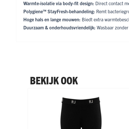
Warmte-isolatie via body-fit design:
Direct contact m
Polygiene™ StayFresh-behandeling:
Remt bacteriegroe
Hoge hals en lange mouwen:
Biedt extra warmtebesch
Duurzaam & onderhoudsvriendelijk:
Wasbaar zonder v
BEKIJK OOK
Navigeren door de elementen van de carrousel is mogel
Druk om carrousel over te slaan