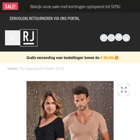
Ga naar de inhoud
SALE!
Bekijk onze sale met kortingen oplopend tot 50%!
EENVOUDIG RETOURNEREN VIA ONS PORTAL
Gratis verzending voor bestellingen boven de
€ 65,00
.
Home
/
RJ Sweatproof Folder 2019