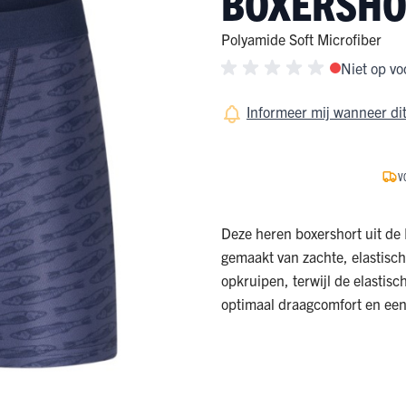
BOXERSHO
ge Pijp
ops & Shirts
ondergoed
hirts
Polyamide Soft Microfiber
Niet op vo
Ondergoed
ops
Shirts
dergoed
Informeer mij wanneer dit
T-shirt
V
hirt
Deze heren boxershort uit de P
gemaakt van zachte, elastisc
opkruipen, terwijl de elastisc
optimaal draagcomfort en een