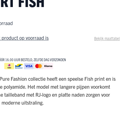
RT FISH
BEKIJK ONZE SALE
SALE!
SALE!
MET KORTINGEN OPLOPEND TOT 50%!
NAAR DE SALE
BEKIJK ONZE SALE
orraad
BEKIJK ONZE SALE
MET KORTINGEN OPLOPEND TOT 50%!
MET KORTINGEN OPLOPEND TOT 50%!
NAAR DE SALE
 product op voorraad is
Bekijk maattabel
NAAR DE SALE
ÓÓR 16.00 UUR BESTELD, ZELFDE DAG VERZONDEN
ure Fashion collectie heeft een speelse Fish print en is
he polyamide. Het model met langere pijpen voorkomt
he tailleband met RJ-logo en platte naden zorgen voor
 moderne uitstraling.