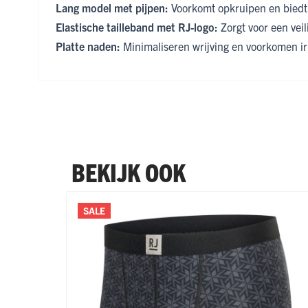
Lang model met pijpen:
Voorkomt opkruipen en biedt
Elastische tailleband met RJ-logo:
Zorgt voor een vei
Platte naden:
Minimaliseren wrijving en voorkomen irr
BEKIJK OOK
Navigeren door de elementen van de carrousel is mogel
Druk om carrousel over te slaan
SALE