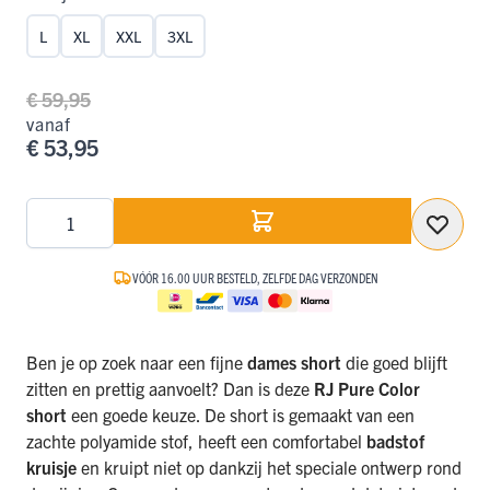
L
XL
XXL
3XL
€ 59,95
vanaf
€ 53,95
Aantal
VÓÓR 16.00 UUR BESTELD, ZELFDE DAG VERZONDEN
Ben je op zoek naar een fijne
dames short
die goed blijft
zitten en prettig aanvoelt? Dan is deze
RJ Pure Color
short
een goede keuze. De short is gemaakt van een
zachte polyamide stof, heeft een comfortabel
badstof
kruisje
en kruipt niet op dankzij het speciale ontwerp rond