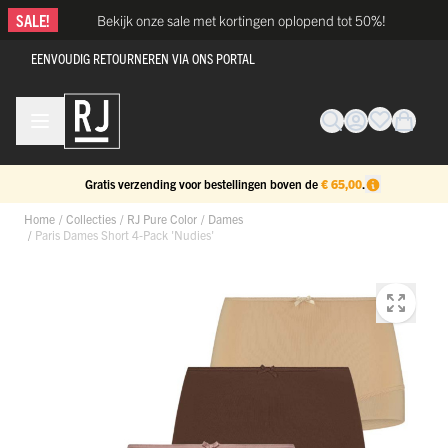
Ga naar de inhoud
SALE!
Bekijk onze sale met kortingen oplopend tot 50%!
EENVOUDIG RETOURNEREN VIA ONS PORTAL
Gratis verzending voor bestellingen boven de
€ 65,00
.
Home
/
Collecties
/
RJ Pure Color
/
Dames
/
Paris Dames Short 4-Pack 'Nudies'