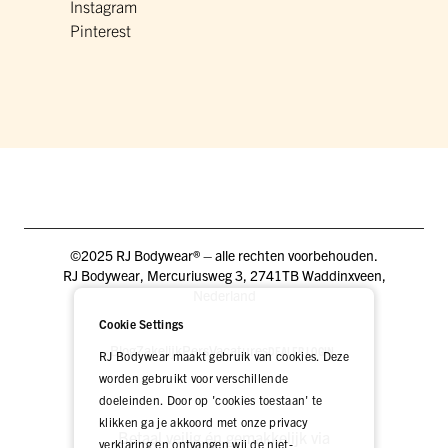
Instagram
Pinterest
©2025 RJ Bodywear® – alle rechten voorbehouden.
RJ Bodywear, Mercuriusweg 3, 2741TB Waddinxveen,
Nederland
Cookie Settings
Blog
Zakelijk
Pers
Vacatures
DEALER LOGIN
RJ Bodywear maakt gebruik van cookies. Deze
worden gebruikt voor verschillende
doeleinden. Door op 'cookies toestaan' te
klikken ga je akkoord met onze privacy
Betaal veilig én gemakkelijk via
verklaring en ontvangen wij de niet-