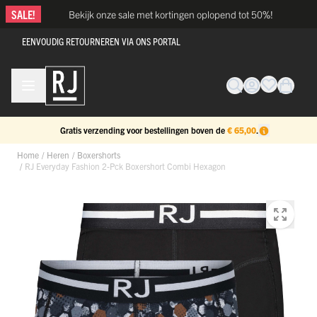
Ga naar de inhoud
SALE!
Bekijk onze sale met kortingen oplopend tot 50%!
EENVOUDIG RETOURNEREN VIA ONS PORTAL
Gratis verzending voor bestellingen boven de
€ 65,00
.
Home
/
Heren
/
Boxershorts
/
RJ Everyday Fashion 2-Pck Boxershort Combi Hexagon