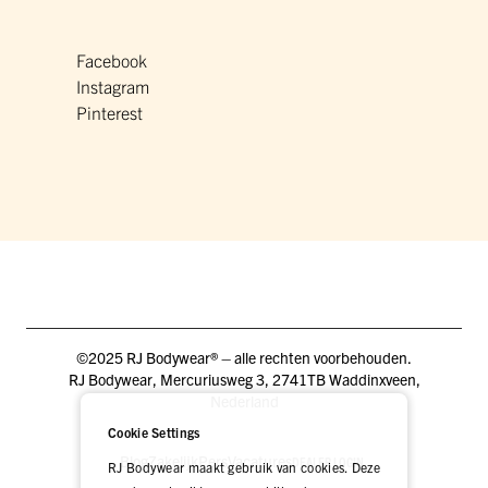
Facebook
Instagram
Pinterest
©2025 RJ Bodywear® – alle rechten voorbehouden.
RJ Bodywear, Mercuriusweg 3, 2741TB Waddinxveen,
Nederland
Cookie Settings
Blog
Zakelijk
Pers
Vacatures
DEALER LOGIN
RJ Bodywear maakt gebruik van cookies. Deze