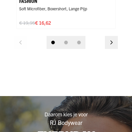
FASHION
FAS
Soft Microfiber
,
Boxershort
,
Lange Pijp
Soft
€ 19,95
€ 16,62
€ 1
Daarom kies je voor
RJ Bodywear