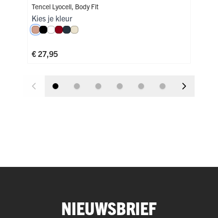
Tencel Lyocell
,
Body Fit
Tenc
Kies je kleur
Kies
Misty Rose
Zwart
Wit
Donkerrood
Navy
Ivoor
Zw
€ 27,95
€ 3
NIEUWSBRIEF