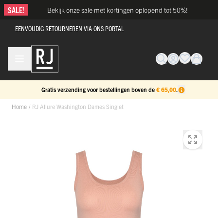
Ga naar de inhoud
SALE!
Bekijk onze sale met kortingen oplopend tot 50%!
EENVOUDIG RETOURNEREN VIA ONS PORTAL
Gratis verzending voor bestellingen boven de
€ 65,00
.
Home
/
RJ Allure Washington Dames Singlet