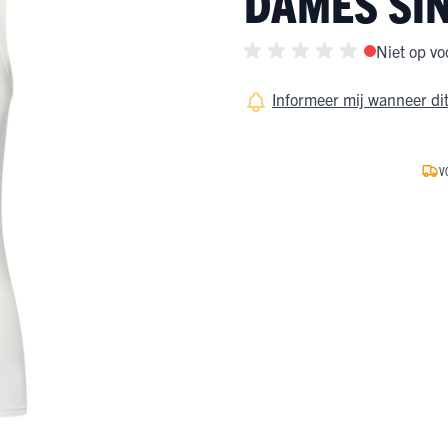
DAMES SI
ge Pijp
ops & Shirts
ondergoed
hirts
Niet op vo
Ondergoed
ops
Shirts
Informeer mij wanneer dit
dergoed
T-shirt
V
hirt