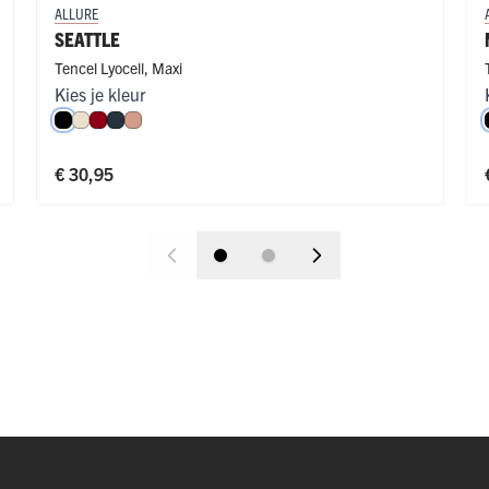
ALLURE
SEATTLE
Tencel Lyocell
,
Maxi
Kies je kleur
Zwart
Ivoor
Donkerrood
Navy
Misty Rose
€ 30,95