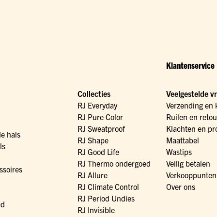
Klantenservice
Collecties
Veelgestelde v
RJ Everyday
Verzending en 
RJ Pure Color
Ruilen en reto
RJ Sweatproof
Klachten en pr
de hals
RJ Shape
Maattabel
ls
RJ Good Life
Wastips
RJ Thermo ondergoed
Veilig betalen
ssoires
RJ Allure
Verkooppunten
RJ Climate Control
Over ons
RJ Period Undies
ed
RJ Invisible