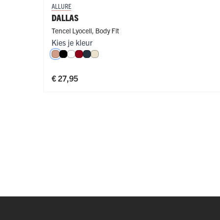
ALLURE
DALLAS
Tencel Lyocell
,
Body Fit
Kies je kleur
Misty Rose
Zwart
Wit
Donkerrood
Navy
Ivoor
€ 27,95