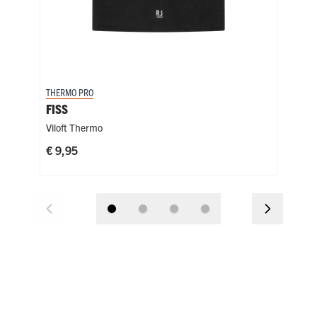
THERMO PRO
THER
FISS
SC
Viloft Thermo
Poly
€ 9,95
€ 9