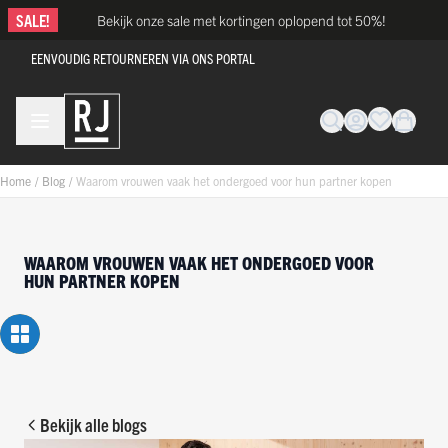
Ga naar de inhoud
SALE!
Bekijk onze sale met kortingen oplopend tot 50%!
EENVOUDIG RETOURNEREN VIA ONS PORTAL
Home
/
Blog
/
Waarom vrouwen vaak het ondergoed voor hun partner kopen
WAAROM VROUWEN VAAK HET ONDERGOED VOOR
HUN PARTNER KOPEN
Bekijk alle blogs