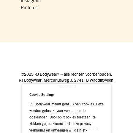
Instagram
Pinterest
©2025 RJ Bodywear® – alle rechten voorbehouden.
RJ Bodywear, Mercuriusweg 3, 2741TB Waddinxveen,
Nederland
Cookie Settings
Blog
Zakelijk
Pers
Vacatures
DEALER LOGIN
RJ Bodywear maakt gebruik van cookies. Deze
worden gebruikt voor verschillende
doeleinden. Door op 'cookies toestaan' te
klikken ga je akkoord met onze privacy
Betaal veilig én gemakkelijk via
verklaring en ontvangen wij de niet-