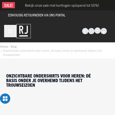
Ga naar de inhoud
SALE!
Bekijk onze sale met kortingen oplopend tot 50%!
EENVOUDIG RETOURNEREN VIA ONS PORTAL
Home
/
Blog
/
Onzichtbare ondershirts voor heren: dé basis onder je overhemd tijdens het
trouwseizoen
ONZICHTBARE ONDERSHIRTS VOOR HEREN: DÉ
BASIS ONDER JE OVERHEMD TIJDENS HET
TROUWSEIZOEN