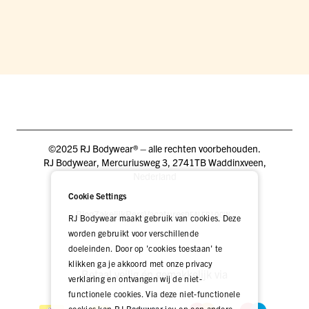
©2025 RJ Bodywear® – alle rechten voorbehouden.
RJ Bodywear, Mercuriusweg 3, 2741TB Waddinxveen,
Nederland
Cookie Settings
Blog
Zakelijk
Pers
Vacatures
DEALER LOGIN
RJ Bodywear maakt gebruik van cookies. Deze
worden gebruikt voor verschillende
doeleinden. Door op 'cookies toestaan' te
klikken ga je akkoord met onze privacy
Betaal veilig én gemakkelijk via
verklaring en ontvangen wij de niet-
functionele cookies. Via deze niet-functionele
cookies kan RJ Bodywear jou op een andere