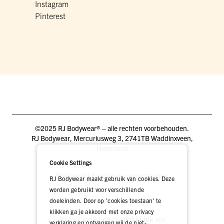
Instagram
Pinterest
©2025 RJ Bodywear® – alle rechten voorbehouden.
RJ Bodywear, Mercuriusweg 3, 2741TB Waddinxveen,
Nederland
Cookie Settings
Blog
Zakelijk
Pers
Vacatures
DEALER LOGIN
RJ Bodywear maakt gebruik van cookies. Deze
worden gebruikt voor verschillende
doeleinden. Door op 'cookies toestaan' te
klikken ga je akkoord met onze privacy
Betaal veilig én gemakkelijk via
verklaring en ontvangen wij de niet-