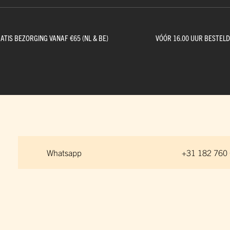
ge Pijp
ops & Shirts
ondergoed
hirts
ATIS BEZORGING VANAF €65 (NL & BE)
VÓÓR 16.00 UUR BESTEL
Ondergoed
ops
Shirts
dergoed
T-shirt
hirt
Whatsapp
+31 182 760