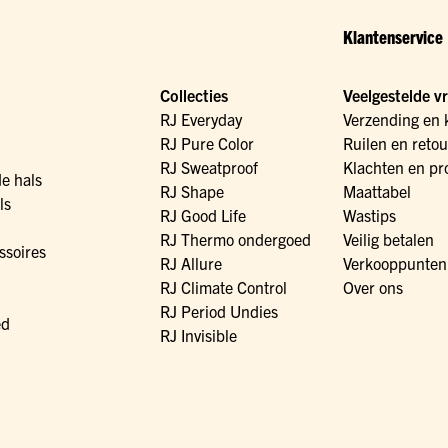
Klantenservice
Collecties
Veelgestelde v
RJ Everyday
Verzending en 
RJ Pure Color
Ruilen en reto
RJ Sweatproof
Klachten en pr
de hals
RJ Shape
Maattabel
ls
RJ Good Life
Wastips
RJ Thermo ondergoed
Veilig betalen
ssoires
RJ Allure
Verkooppunten
RJ Climate Control
Over ons
RJ Period Undies
ed
RJ Invisible