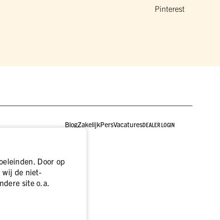
Pinterest
Blog
Zakelijk
Pers
Vacatures
DEALER LOGIN
oeleinden. Door op
wij de niet-
ndere site o.a.