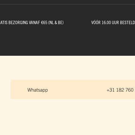
ge Pijp
ops & Shirts
ondergoed
hirts
ATIS BEZORGING VANAF €65 (NL & BE)
VÓÓR 16.00 UUR BESTEL
Ondergoed
ops
Shirts
dergoed
T-shirt
hirt
Whatsapp
+31 182 760