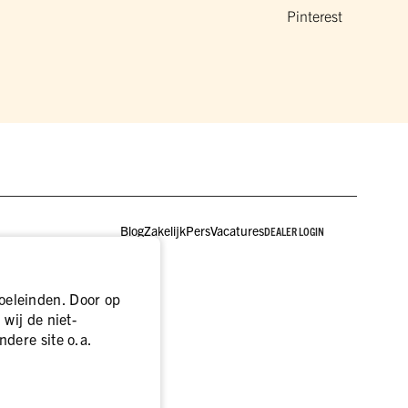
Pinterest
Blog
Zakelijk
Pers
Vacatures
DEALER LOGIN
oeleinden. Door op
wij de niet-
ndere site o.a.