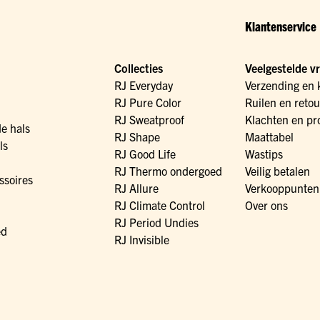
Klantenservice
Collecties
Veelgestelde v
RJ Everyday
Verzending en 
RJ Pure Color
Ruilen en reto
RJ Sweatproof
Klachten en pr
de hals
RJ Shape
Maattabel
ls
RJ Good Life
Wastips
RJ Thermo ondergoed
Veilig betalen
ssoires
RJ Allure
Verkooppunten
RJ Climate Control
Over ons
RJ Period Undies
ed
RJ Invisible