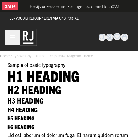
Ga naar de inhoud
SALE!
Bekijk onze sale met kortingen oplopend tot 50%!
EENVOUDIG RETOURNEREN VIA ONS PORTAL
Home
/
Typography | Ultimo - Responsive Magento Theme
Sample of basic typography
H1 HEADING
H2 HEADING
H3 HEADING
H4 HEADING
H5 HEADING
H6 HEADING
Lid est laborum et dolorum fuga. Et harum quidem rerum