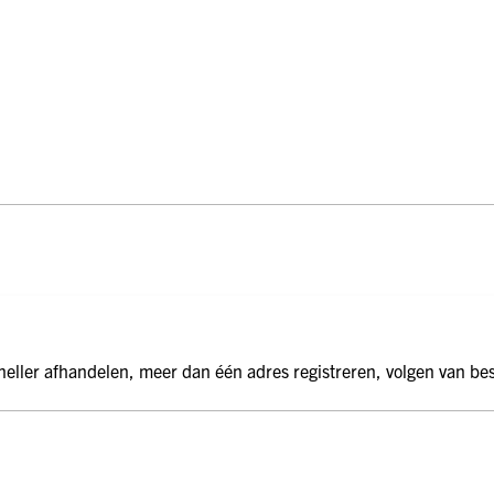
ge Pijp
ops & Shirts
ondergoed
hirts
Ondergoed
ops
Shirts
dergoed
T-shirt
hirt
eller afhandelen, meer dan één adres registreren, volgen van bes