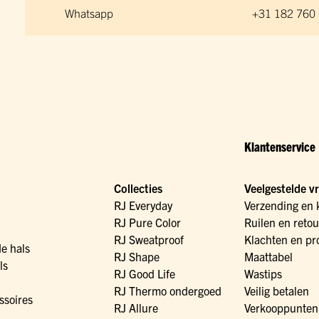
Whatsapp
+31 182 760
Klantenservice
Collecties
Veelgestelde v
RJ Everyday
Verzending en 
RJ Pure Color
Ruilen en reto
RJ Sweatproof
Klachten en pr
de hals
RJ Shape
Maattabel
ls
RJ Good Life
Wastips
RJ Thermo ondergoed
Veilig betalen
ssoires
RJ Allure
Verkooppunten