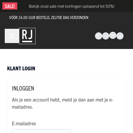
Ga naar de inhoud
SALE!
Bekijk onze sale met kortingen oplopend tot 50%!
VÓÓR 16.00 UUR BESTELD, ZELFDE DAG VERZONDEN
KLANT LOGIN
INLOGGEN
Als je een account hebt, meld je dan aan met je e-
mailadres.
E-mailadres