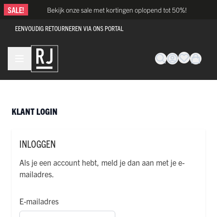
Ga naar de inhoud
SALE!
Bekijk onze sale met kortingen oplopend tot 50%!
EENVOUDIG RETOURNEREN VIA ONS PORTAL
KLANT LOGIN
INLOGGEN
Als je een account hebt, meld je dan aan met je e-
mailadres.
E-mailadres