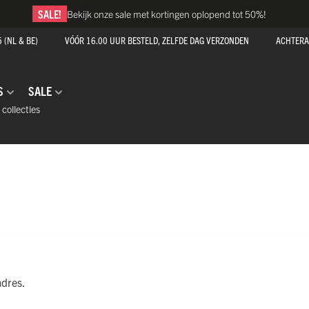
SALE!
Bekijk onze sale met kortingen oplopend tot 50%!
 (NL & BE)
VÓÓR 16.00 UUR BESTELD, ZELFDE DAG VERZONDEN
ACHTERA
S
SALE
 collecties
 alle collecties
 alle collecties
 alle collecties
 alle collecties
 alle collecties
COLLECTIES
COLLECTIES
COLLECTIES
COLLECTIES
COLLECTIES
s
 shirts dames
tring
nd hemd
rts
dergoed
shirt heren
rshort
ts
ekje
shirts
t
ALLURE
ALLURE
ALLURE
ALLURE
ALLURE
CLIMATE CONTROL
CLIMATE CONTROL
CLIMATE CONTROL
CLIMATE CONTROL
CLIMATE CONTROL
THERM
THERM
THERM
THERM
THERM
 onderbroek dames
hort
d ondergoed met pijpjes
k
gings
oxershorts
 T-Shirts
 boxershorts
k
oek heren
 onderbroek
oek
GOOD LIFE
GOOD LIFE
GOOD LIFE
GOOD LIFE
GOOD LIFE
SWEATPROOF
SWEATPROOF
SWEATPROOF
SWEATPROOF
SWEATPROOF
PURE COL
PURE COL
PURE COL
PURE COL
PURE COL
PERIOD UNDIES
PERIOD UNDIES
PERIOD UNDIES
PERIOD UNDIES
PERIOD UNDIES
EXTRA COMFORT
EXTRA COMFORT
EXTRA COMFORT
EXTRA COMFORT
EXTRA COMFORT
S
S
S
S
S
ge taille slip
e Slip
T-shirt
irts
rt
adres.
s
en
dergoed
s T-Shirts
t Lange Mouwen