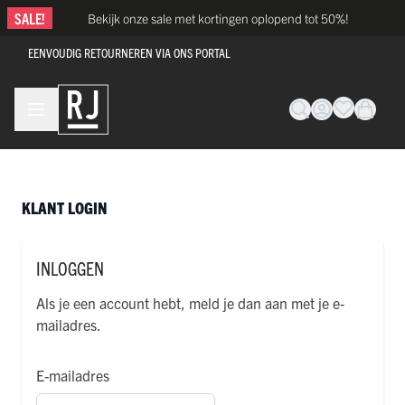
Ga naar de inhoud
SALE!
Bekijk onze sale met kortingen oplopend tot 50%!
EENVOUDIG RETOURNEREN VIA ONS PORTAL
KLANT LOGIN
INLOGGEN
Als je een account hebt, meld je dan aan met je e-
mailadres.
E-mailadres