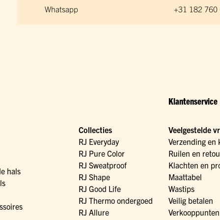
Whatsapp
+31 182 760
Klantenservice
Collecties
Veelgestelde v
RJ Everyday
Verzending en 
RJ Pure Color
Ruilen en reto
RJ Sweatproof
Klachten en pr
de hals
RJ Shape
Maattabel
ls
RJ Good Life
Wastips
RJ Thermo ondergoed
Veilig betalen
ssoires
RJ Allure
Verkooppunten