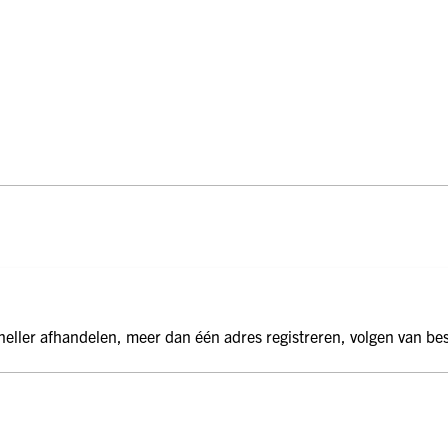
ge Pijp
ops & Shirts
ondergoed
hirts
Ondergoed
ops
Shirts
dergoed
T-shirt
hirt
eller afhandelen, meer dan één adres registreren, volgen van bes