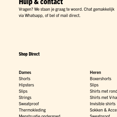
Hulp & contact
Vragen? We staan je graag te woord. Chat gemakkelijk
via Whatsapp, of bel of mail direct.
Shop Direct
Dames
Heren
Shorts
Boxershorts
Hipsters
Slips
Slips
Shirts met ron
Strings
Shirts met V-ha
Sweatproof
Invisible shirts
Thermokleding
Sokken & Acce
Menstruatie ondergoed
Sweatproof