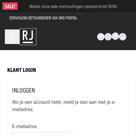
Ga naar de inhoud
SALE!
Bekijk onze sale met kortingen oplopend tot 50%!
EENVOUDIG RETOURNEREN VIA ONS PORTAL
KLANT LOGIN
INLOGGEN
Als je een account hebt, meld je dan aan met je e-
mailadres.
E-mailadres