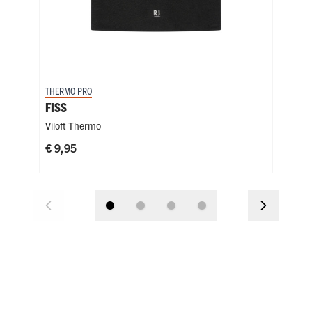
THERMO PRO
THER
FISS
SC
Viloft Thermo
Poly
€ 9,95
€ 9