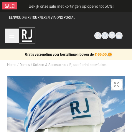
Ga naar de inhoud
SALE!
Bekijk onze sale met kortingen oplopend tot 50%!
EENVOUDIG RETOURNEREN VIA ONS PORTAL
Gratis verzending voor bestellingen boven de
€ 65,00
.
Home
/
Dames
/
Sokken & Accessoires
/
Rj scarf print snowflakes